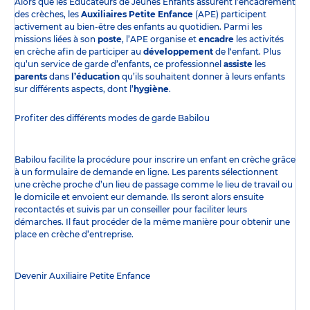
Alors que les Éducateurs de Jeunes Enfants assurent l’encadrement
des crèches, les
Auxiliaires Petite Enfance
(APE) participent
activement au bien-être des enfants au quotidien. Parmi les
missions liées à son
poste
, l’APE organise et
encadre
les activités
en crèche afin de participer au
développement
de l‘enfant. Plus
qu’un service de garde d’enfants, ce professionnel
assiste
les
parents
dans
l’éducation
qu’ils souhaitent donner à leurs enfants
sur différents aspects, dont l’
hygiène
.
Profiter des
différents modes de garde
Babilou
Babilou facilite la procédure pour inscrire un enfant en crèche grâce
à un formulaire de demande en ligne. Les parents sélectionnent
une crèche proche d’un lieu de passage comme le lieu de travail ou
le domicile et envoient eur demande. Ils seront alors ensuite
recontactés et suivis par un conseiller pour faciliter leurs
démarches. Il faut procéder de la même manière pour obtenir une
place en crèche d’entreprise.
Devenir Auxiliaire Petite Enfance