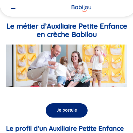
Vous
Accueil
Travailler chez Babilou
Le métier d’Auxiliaire Petite En
êtes
ici
Le métier d’Auxiliaire Petite Enfance
en crèche Babilou
Je postule
Le profil d’un Auxiliaire Petite Enfance