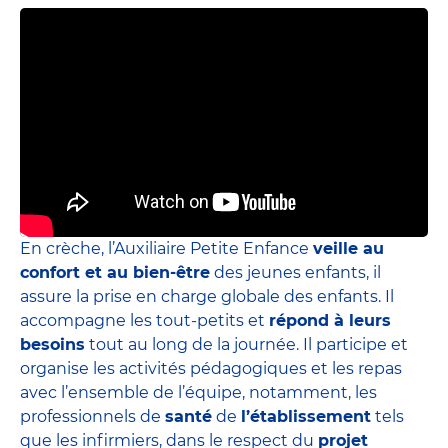
En crèche, l’Auxiliaire Petite Enfance
veille au
confort et au bien-être
des jeunes enfants, il
assure la prise en charge globale des enfants. Il
accompagne les tout-petits et
répond à leurs
besoins
tout au long de la journée. Il participe et
organise les activités pédagogiques et les repas
avec l’ensemble de l’équipe, notamment, les
professionnels de
santé
de
l’établissement
tels
que les infirmiers, dans le respect du
projet