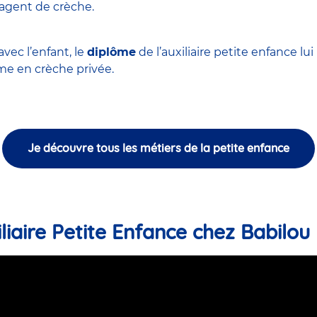
'agent de crèche
.
vec l’enfant, le
diplôme
de l’auxiliaire petite enfance l
 en crèche privée.
Je découvre tous les métiers de la petite enfance
liaire Petite Enfance chez Babilou