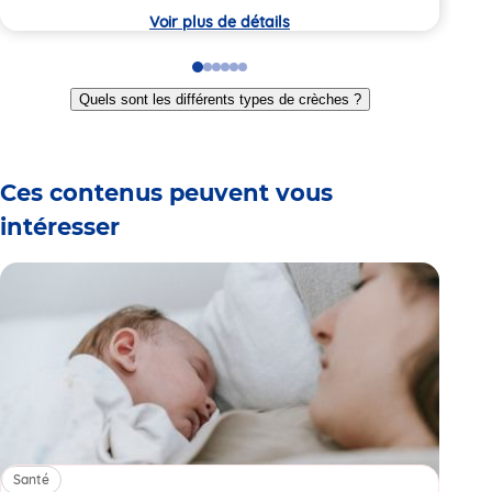
Voir plus de détails
Go
Go
Go
Go
Go
Go
to
to
to
to
to
to
Quels sont les différents types de crèches ?
slide
slide
slide
slide
slide
slide
1
2
3
4
5
6
Ces contenus peuvent vous
intéresser
Santé
Sa