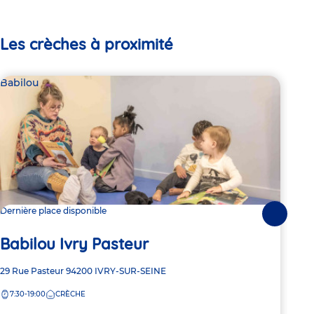
Les crèches à proximité
Babilou
Bab
Dernière place disponible
Dern
Suivante
Babilou Ivry Pasteur
Ba
Adresse
29 Rue Pasteur
94200
IVRY-SUR-SEINE
Adre
10 R
de
de
7:30-19:00
CRÈCHE
8:
la
la
crèche
crèc