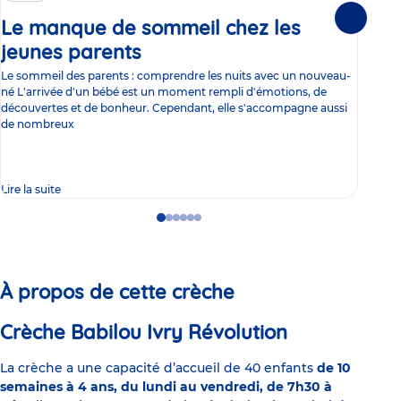
Le manque de sommeil chez les
Gr
Suivante
jeunes parents
Article
co
Le sommeil des parents : comprendre les nuits avec un nouveau-
Les 
né L'arrivée d'un bébé est un moment rempli d'émotions, de
les 
découvertes et de bonheur. Cependant, elle s'accompagne aussi
l'es
de nombreux
gast
Lire la suite
Lire 
Go
Go
Go
Go
Go
Go
to
to
to
to
to
to
slide
slide
slide
slide
slide
slide
1
2
3
4
5
6
À propos de cette crèche
Crèche Babilou Ivry Révolution
La crèche a une capacité d’accueil de 40 enfants
de 10
semaines à 4 ans, du lundi au vendredi, de 7h30 à