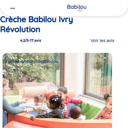
Vous
Accueil
Babilou Ivry Révolution
êtes
ici
Crèche Babilou Ivry
Révolution
Voir les avis
4,2/5
-
17 avis
1 place disponible
Babilou