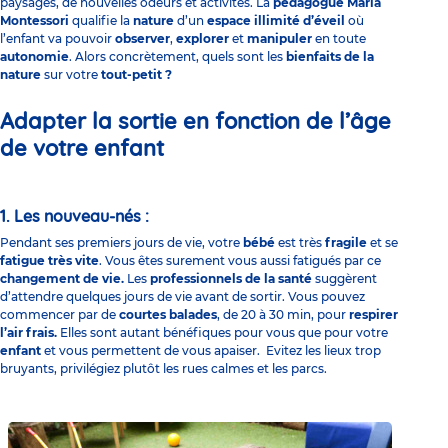
paysages, de nouvelles odeurs et activités. La
pédagogue Maria
Montessori
qualifie la
nature
d’un
espace illimité d’éveil
où
l’enfant va pouvoir
observer
,
explorer
et
manipuler
en toute
autonomie
. Alors concrètement, quels sont les
bienfaits de la
nature
sur votre
tout-petit ?
Adapter la sortie en fonction de l’âge
de votre enfant
1. Les nouveau-nés :
Pendant ses premiers jours de vie, votre
bébé
est très
fragile
et se
fatigue très vite
. Vous êtes surement vous aussi fatigués par ce
changement de vie.
Les
professionnels de la santé
suggèrent
d’attendre quelques jours de vie avant de sortir. Vous pouvez
commencer par de
courtes balades
, de 20 à 30 min, pour
respirer
l’air frais.
Elles sont autant bénéfiques pour vous que pour votre
enfant
et vous permettent de vous apaiser. Evitez les lieux trop
bruyants, privilégiez plutôt les rues calmes et les parcs.