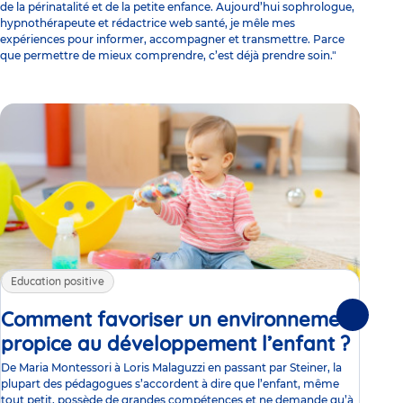
de la périnatalité et de la petite enfance. Aujourd’hui sophrologue,
hypnothérapeute et rédactrice web santé, je mêle mes
expériences pour informer, accompagner et transmettre. Parce
que permettre de mieux comprendre, c’est déjà prendre soin."
Education positive
Ac
Comment favoriser un environnement
Ac
Suivante
propice au développement l’enfant ?
Articl
à 
se
De Maria Montessori à Loris Malaguzzi en passant par Steiner, la
plupart des pédagogues s’accordent à dire que l’enfant, même
Joue
tout petit, possède de grandes compétences et ne demande qu’à