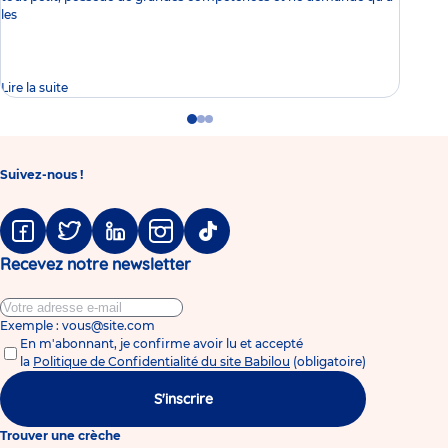
en é
les
rech
Acti
Lire la suite
Lire 
Go
Go
Go
to
to
to
slide
slide
slide
1
2
3
Suivez-nous !
Facebook
Twitter
Linkedin
Instagram
Tiktok
Recevez notre newsletter
Exemple : vous@site.com
En m'abonnant, je confirme avoir lu et accepté
la
Politique de Confidentialité du site Babilou
(obligatoire)
S'inscrire
Trouver une crèche