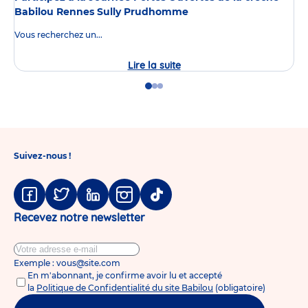
Babilou Rennes Sully Prudhomme
Vous recherchez un...
Lire la suite
Journée
Portes
Ouvertes
Go
Go
Go
de
to
to
to
la
slide
slide
slide
crèche
1
2
3
Babilou
Rennes
Sully
Suivez-nous !
Prudhomme
Facebook
Twitter
Linkedin
Instagram
Tiktok
Recevez notre newsletter
Exemple : vous@site.com
En m'abonnant, je confirme avoir lu et accepté
la
Politique de Confidentialité du site Babilou
(obligatoire)