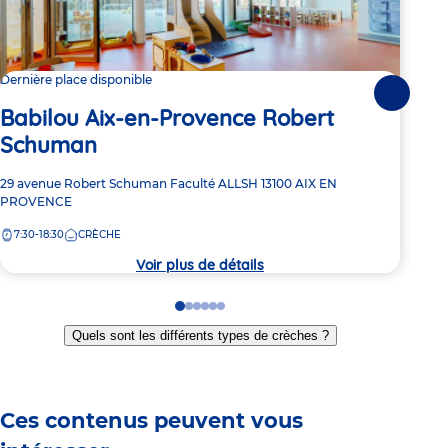
Dernière place disponible
9 pl
Suivante
Babilou Aix-en-Provence Robert
Ba
Schuman
Cé
Adresse
29 avenue Robert Schuman
Faculté ALLSH
13100
AIX EN
Adre
380 
de
PROVENCE
de
Pro
la
la
7:30-18:30
CRÈCHE
7:
crèche
crèc
Voir plus de détails
Go
Go
Go
Go
Go
Go
to
to
to
to
to
to
Quels sont les différents types de crèches ?
slide
slide
slide
slide
slide
slide
1
2
3
4
5
6
Ces contenus peuvent vous