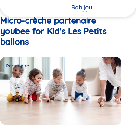
Vous
Accueil
youbee for Kid's Les Petits ballons
êtes
ici
Micro-crèche partenaire
youbee for Kid's Les Petits
ballons
Partenaire