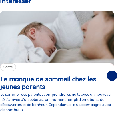
intéresser
Santé
Sa
Le manque de sommeil chez les
Gr
Suivante
jeunes parents
Article
co
Le sommeil des parents : comprendre les nuits avec un nouveau-
Les 
né L'arrivée d'un bébé est un moment rempli d'émotions, de
les 
découvertes et de bonheur. Cependant, elle s'accompagne aussi
l'es
de nombreux
gast