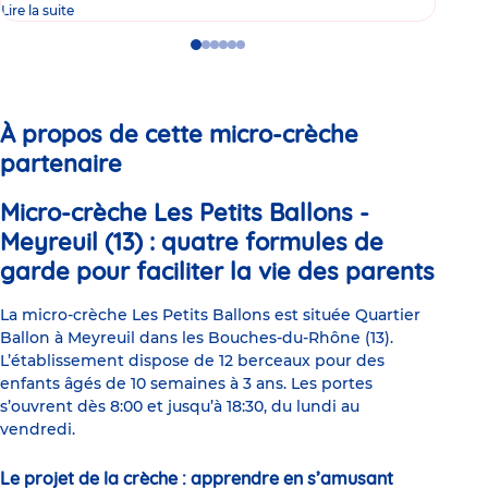
Lire la suite
Lire 
Go
Go
Go
Go
Go
Go
to
to
to
to
to
to
slide
slide
slide
slide
slide
slide
1
2
3
4
5
6
À propos de cette micro-crèche
partenaire
Micro-crèche Les Petits Ballons -
Meyreuil (13) : quatre formules de
garde pour faciliter la vie des parents
La micro-crèche Les Petits Ballons est située Quartier
Ballon à Meyreuil dans les Bouches-du-Rhône (13).
L’établissement dispose de 12 berceaux pour des
enfants âgés de 10 semaines à 3 ans. Les portes
s’ouvrent dès 8:00 et jusqu’à 18:30, du lundi au
vendredi.
Le projet de la crèche : apprendre en s’amusant