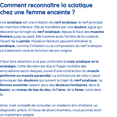
Comment reconnaître la sciatique
chez une femme enceinte ?
Une
sciatique
est une irritation du
nerf sciatique
, le nerf principal
du membre inférieur. Elle se manifeste par une
douleur
aigüe qui
descend sur le trajet du
nerf sciatique
, depuis le haut des
muscles
fessiers
jusqu’au pied. Elle traverse aussi l’arrière de la cuisse et
l’avant de la
jambe
. Plusieurs facteurs peuvent entraîner la
sciatique
, comme l’irritation ou la compression du nerf sciatique.
Le traitement varie en fonction de son origine.
Il faut faire attention à ne pas confondre la
vraie sciatique et la
sciatalgie.
Cette dernière est due à l’hyper mobilité des
articulations sacro-iliaques, suivie d’une contraction du
muscle
piriforme ou muscle pyramidal.
La contracture de celui-ci peut
provoquer des
douleurs
qui suivent le trajet du
nerf sciatique
. La
femme enceinte
ressent alors des
douleurs lombaires
, dans le
bassin
, au
niveau du bas du dos
, de
l’aine
, de la
fesse
, voire dans
la.
Ainsi, il est conseillé de consulter un médecin afin d’obtenir un
diagnostic précis. À l’issue de divers examens, vous pourrez avoir
un traitement adapté.