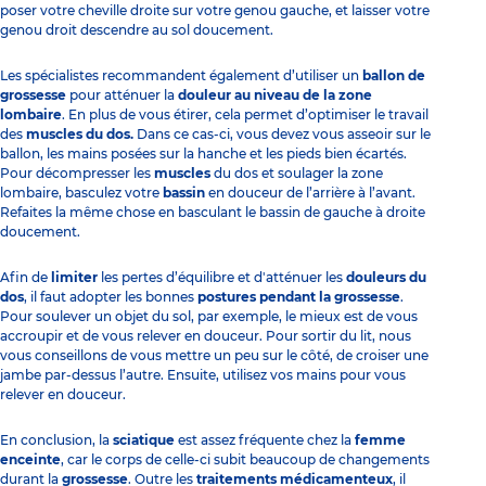
poser votre cheville droite sur votre genou gauche, et laisser votre
genou droit descendre au sol doucement.
Les spécialistes recommandent également d’utiliser un
ballon de
grossesse
pour atténuer la
douleur au niveau de la zone
lombaire
. En plus de vous étirer, cela permet d’optimiser le travail
des
muscles du dos.
Dans ce cas-ci, vous devez vous asseoir sur le
ballon, les mains posées sur la hanche et les pieds bien écartés.
Pour décompresser les
muscles
du dos et soulager la zone
lombaire, basculez votre
bassin
en douceur de l’arrière à l’avant.
Refaites la même chose en basculant le bassin de gauche à droite
doucement.
Afin de
limiter
les pertes d’équilibre et d'atténuer les
douleurs du
dos
, il faut adopter les bonnes
postures pendant la grossesse
.
Pour soulever un objet du sol, par exemple, le mieux est de vous
accroupir et de vous relever en douceur. Pour sortir du lit, nous
vous conseillons de vous mettre un peu sur le côté, de croiser une
jambe par-dessus l’autre. Ensuite, utilisez vos mains pour vous
relever en douceur.
En conclusion, la
sciatique
est assez fréquente chez la
femme
enceinte
, car le corps de celle-ci subit beaucoup de changements
durant la
grossesse
. Outre les
traitements médicamenteux
, il