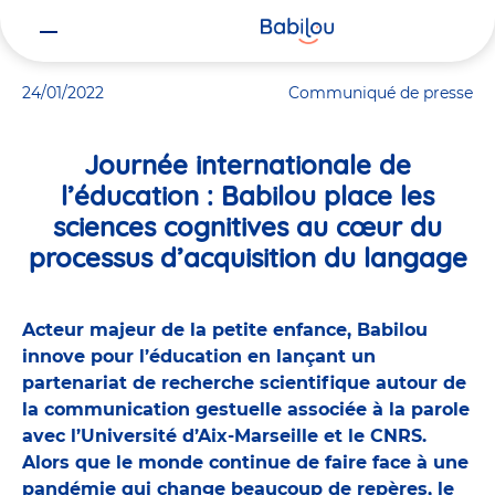
Vous
Accueil
Actualités
Journée internationale de l’éducation : Babi
êtes
ici
24/01/2022
Communiqué de presse
Journée internationale de
l’éducation : Babilou place les
sciences cognitives au cœur du
processus d’acquisition du langage
Acteur majeur de la petite enfance, Babilou
innove pour l’éducation en lançant un
partenariat de recherche scientifique autour de
la communication gestuelle associée à la parole
avec l’Université d’Aix-Marseille et le CNRS.
Alors que le monde continue de faire face à une
pandémie qui change beaucoup de repères, le