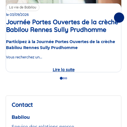
La vie de Babilou
le 03/09/2026
Suiv
Journée Portes Ouvertes de la crèche
Babilou Rennes Sully Prudhomme
Événe
Participez à la Journée Portes Ouvertes de la crèche
Babilou Rennes Sully Prudhomme
Vous recherchez un...
Lire la suite
Journée
Portes
Ouvertes
Go
Go
Go
de
to
to
to
la
slide
slide
slide
crèche
1
2
3
Babilou
Rennes
Contact
Sully
Prudhomme
Babilou
Service des relations presse