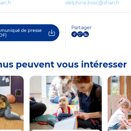
an.fr
delphine.bosc@shan.fr
Partager
mmuniqué de presse
DF)
nus peuvent vous intéresser