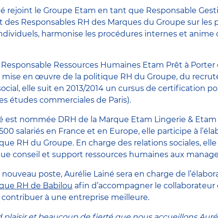
né rejoint le Groupe Etam en tant que Responsable Gestio
rt des Responsables RH des Marques du Groupe sur les 
 individuels, harmonise les procédures internes et anime 
nt Responsable Ressources Humaines Etam Prêt à Porter 
a mise en œuvre de la politique RH du Groupe, du recrut
ocial, elle suit en 2013/2014 un cursus de certification p
es études commerciales de Paris).
iné est nommée DRH de la Marque Etam Lingerie & Etam P
00 salariés en France et en Europe, elle participe à l’éla
que RH du Groupe. En charge des relations sociales, elle
ue conseil et support ressources humaines aux manage
 nouveau poste, Aurélie Lainé sera en charge de l’élabora
tique RH de Babilou
afin d’accompagner le collaborateur e
 contribuer à une entreprise meilleure.
 plaisir et beaucoup de fierté que nous accueillons Aurél