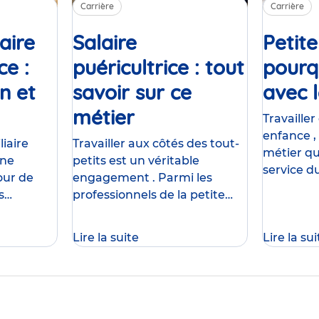
Carrière
Carrière
iaire
Salaire
Petite
ce :
puéricultrice : tout
pourqu
n et
savoir sur ce
avec l
icle
métier
Article
Travailler
enfance , 
liaire
Travailler aux côtés des tout-
métier qu
une
petits est un véritable
service 
our de
engagement . Parmi les
du bien-êt
s
professionnels de la petite
C'est aus
r vers ce
enfance, la puéricultrice
une aven
ans le
occupe un rôle essentiel dans
Lire la suite
Lire la sui
unique, o
unération
l’accompagnement des
e
enfants et de