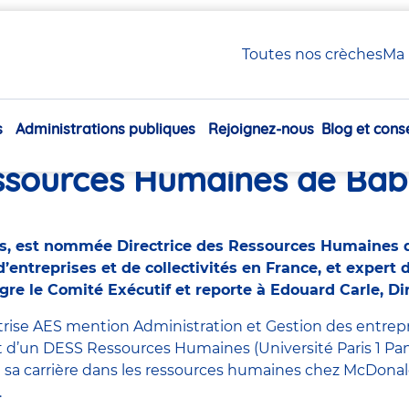
ice des Ressources Humaines de Babilou
Toutes nos crèches
Ma 
s
Administrations publiques
Rejoignez-nous
Blog et conse
e Lainé est nommée Directr
Navigation
principale
sources Humaines de Bab
ans, est nommée Directrice des Ressources Humaines 
entreprises et de collectivités en France, et expert d
ègre le Comité Exécutif et reporte à Edouard Carle, Di
ise AES mention Administration et Gestion des entrepri
t d’un DESS Ressources Humaines (Université Paris 1 P
 sa carrière dans les ressources humaines chez McDonal
.