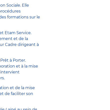
n Sociale. Elle
procédures
des formations sur le
et Etam Service.
ement et de la
our Cadre dirigeant à
rêt à Porter.
boration et à la mise
 intervient
rs.
tion et de la mise
t de faciliter son
ie Lainé au sein de