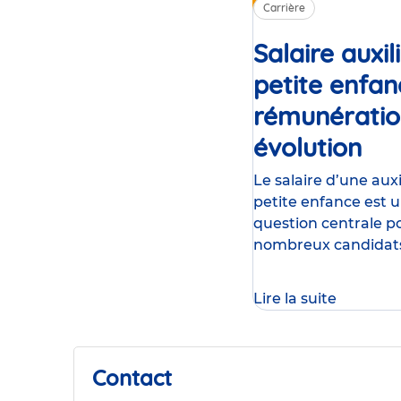
Carrière
Salaire auxil
petite enfan
rémunératio
évolution
Art
Le salaire d’une auxi
petite enfance est 
question centrale p
nombreux candidat
souhaitant s’oriente
métier ou évoluer d
Lire la suite
secteur. Entre rém
en début de carrièr
Contact