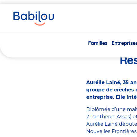
Vous
Accueil
Actualités
Aurélie Lainé est nommée Directr
êtes
ici
23/05/2017
Familles
Entreprise
Auréli
Res
Aurélie Lainé, 35 
groupe de crèches d’
entreprise. Elle int
Diplômée d’une maîtr
2 Panthéon-Assas) e
Aurélie Lainé débute
Nouvelles Frontières