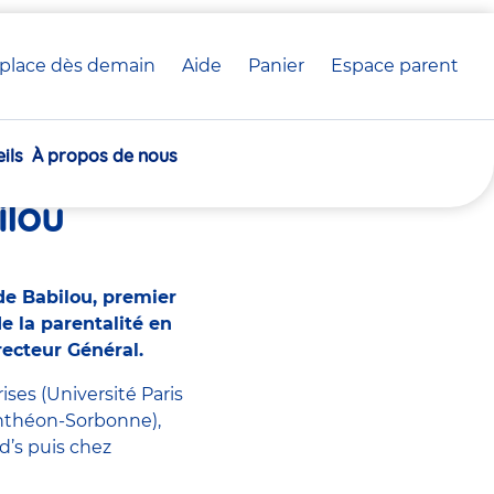
place dès demain
Aide
Panier
crèche(s)
Espace parent
Communiqué de presse
sélectionnée(s)
ils
À propos de nous
ice des
ilou
de Babilou, premier
e la parentalité en
recteur Général.
ses (Université Paris
anthéon-Sorbonne),
d’s puis chez