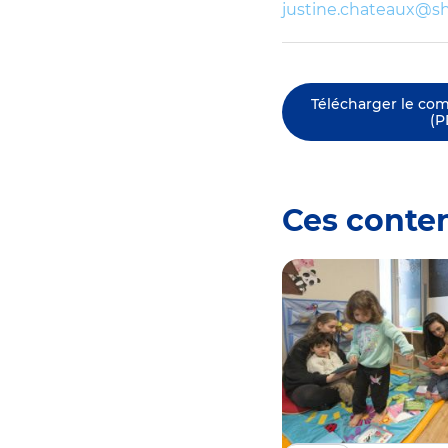
justine.chateaux@sh
Télécharger le co
(P
Ces conte