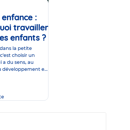
 enfance :
oi travailler
es enfants ?
Article
 dans la petite
c'est choisir un
i a du sens, au
du développement et
re des tout-petits .
si s'engager dans
ture humaine
te
ù