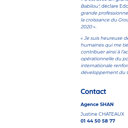
Babilou",
déclare Edo
grande professionne
la croissance du Gro
2020
».
«
Je suis heureuse de
humaines qui me tien
contribuer ainsi à l’
opérationnelle du po
internationale renfo
développement du 
Contact
Agence SHAN
Justine CHATEAUX
01 44 50 58 77