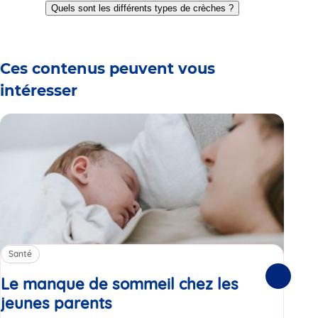
to
to
to
to
to
to
Quels sont les différents types de crèches ?
slide
slide
slide
slide
slide
slide
1
2
3
4
5
6
Ces contenus peuvent vous
intéresser
Santé
Sa
Le manque de sommeil chez les
Gr
Suivante
jeunes parents
Article
co