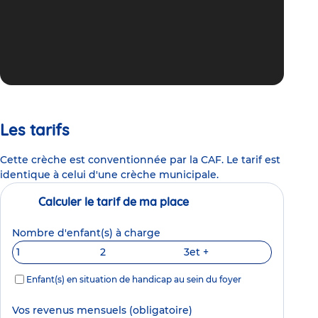
Les tarifs
Cette crèche est conventionnée par la CAF. Le tarif est
identique à celui d'une crèche municipale.
Calculer le tarif de ma place
Nombre d'enfant(s) à charge
1
2
3
et +
Enfant(s) en situation de handicap au sein du foyer
Vos revenus mensuels
(obligatoire)