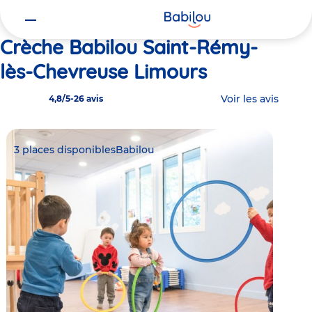
Vous
Accueil
Babilou Saint-Rémy-lès-Chevreuse Limours
êtes
ici
Crèche Babilou Saint-Rémy-
lès-Chevreuse Limours
Voir les avis
4,8/5
-
26 avis
3 places disponibles
Babilou