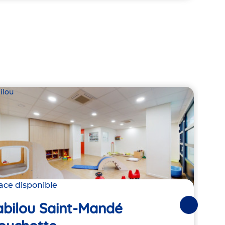
ilou
Babil
lace disponible
2 pla
abilou Saint-Mandé
Suivantes
Bab