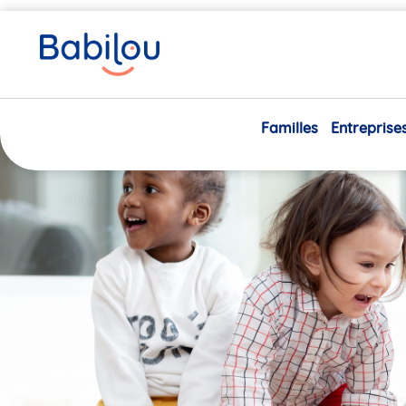
Vous
Accueil
Babilou Saint-Maurice Les Diablotins
êtes
ici
Dernière place disponible
Babilou
Familles
Entreprise