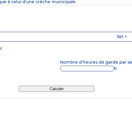
que à celui d'une crèche municipale.
3
et +
r
Nombre d'heures de garde par 
h
Calculer