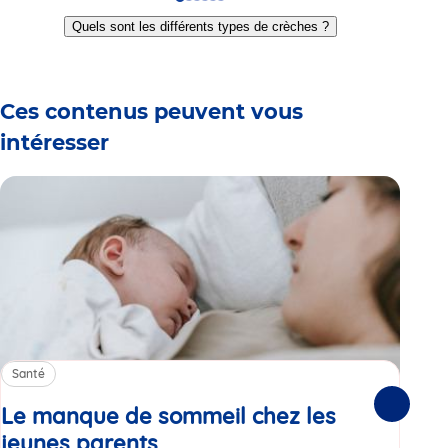
Go
Go
Go
Go
Go
Go
to
to
to
to
to
to
Quels sont les différents types de crèches ?
slide
slide
slide
slide
slide
slide
1
2
3
4
5
6
Ces contenus peuvent vous
intéresser
Santé
Sa
Le manque de sommeil chez les
Gr
Suivante
jeunes parents
Article
co