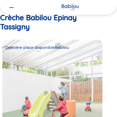
Vous
Accueil
Babilou Epinay Tassigny
êtes
ici
Crèche Babilou Epinay
Tassigny
Dernière place disponible
Babilou