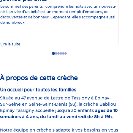
Le sommeil des parents : comprendre les nuits avec un nouveau-
Les 
né L'arrivée d'un bébé est un moment rempli d'émotions, de
les 
découvertes et de bonheur. Cependant, elle s'accompagne aussi
l'es
de nombreux
gast
Lire la suite
Lire 
Go
Go
Go
Go
Go
Go
to
to
to
to
to
to
slide
slide
slide
slide
slide
slide
1
2
3
4
5
6
À propos de cette crèche
Un accueil pour toutes les familles
Située au 47 avenue de Lattre de Tassigny à Epinay-
Sur-Seine en Seine-Saint-Denis (93), la crèche Babilou
Epinay Tassigny accueille jusqu'à 30 enfants
âgés de 10
semaines à 4 ans, du lundi au vendredi de 8h à 19h
.
Notre équipe en crèche s'adapte à vos besoins en vous