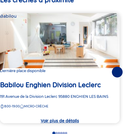
Babilou
Bab
Dernière place disponible
2 pl
Suivante
Ba
Babilou Enghien Division Leclerc
Ch
Adresse
191 Avenue de la Division Leclerc
95880
ENGHIEN LES BAINS
de
Adre
30 R
8:00-19:00
MICRO-CRÈCHE
la
de
8:
crèche
la
crèc
Voir plus de détails