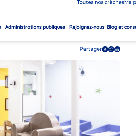
ojet de crèche inter-
Toutes nos crèches
Ma p
E ? – Témoignage JPB
s
Administrations publiques
Rejoignez-nous
Blog et conse
Navigation
principale
Partager