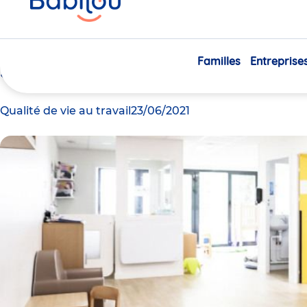
Pourquoi développer un pr
ici
entreprise pour votre PM
Familles
Entreprise
Système
Qualité de vie au travail
23/06/2021