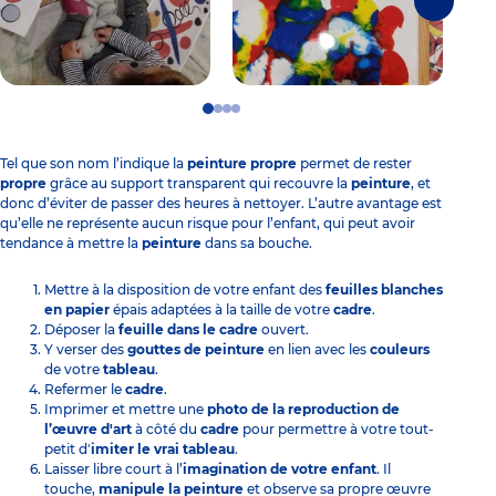
Suivante
Go
Go
Go
Go
to
to
to
to
slide
slide
slide
slide
Tel que son nom l’indique la
peinture propre
permet de rester
1
2
3
4
propre
grâce au support transparent qui recouvre la
peinture
, et
donc d’éviter de passer des heures à nettoyer. L’autre avantage est
qu’elle ne représente aucun risque pour l’enfant, qui peut avoir
tendance à mettre la
peinture
dans sa bouche.
Mettre à la disposition de votre enfant des
feuilles blanches
en papier
épais adaptées à la taille de votre
cadre
.
Déposer la
feuille dans le cadre
ouvert.
Y verser des
gouttes de peinture
en lien avec les
couleurs
de votre
tableau
.
Refermer le
cadre
.
Imprimer et mettre une
photo de la reproduction de
l’œuvre d'art
à côté du
cadre
pour permettre à votre tout-
petit d'
imiter le vrai
tableau
.
Laisser libre court à l’
imagination de votre enfant
. Il
touche,
manipule la peinture
et observe sa propre œuvre