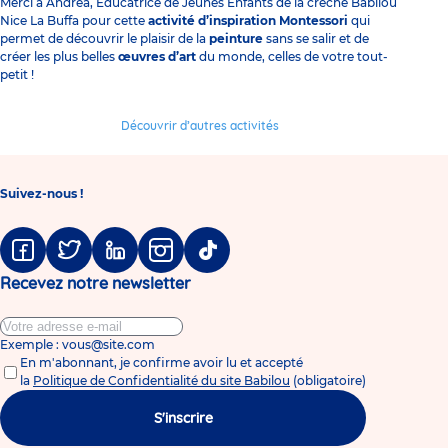
Merci à Andréa, Educatrice de Jeunes Enfants de la
crèche Babilou
Nice La Buffa
pour cette
activité d’inspiration Montessori
qui
permet de découvrir le plaisir de la
peinture
sans se salir et de
créer les plus belles
œuvres d’art
du monde, celles de votre tout-
petit !
Découvrir d’autres activités
Suivez-nous !
Facebook
Twitter
Linkedin
Instagram
Tiktok
Recevez notre newsletter
Exemple : vous@site.com
En m'abonnant, je confirme avoir lu et accepté
la
Politique de Confidentialité du site Babilou
(obligatoire)
S'inscrire