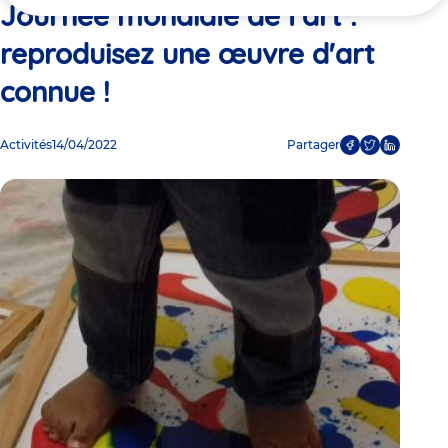
ici
Journée mondiale de l’art :
reproduisez une œuvre d'art
connue !
Activités
14/04/2022
Partager