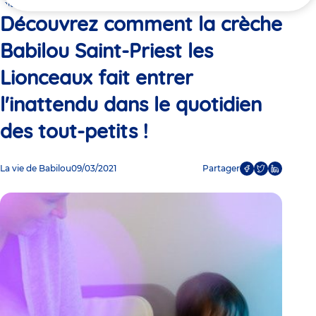
ici
fait entrer l'inattendu dans le quotidien des tout-petits !
Découvrez comment la crèche
Babilou Saint-Priest les
Lionceaux fait entrer
l'inattendu dans le quotidien
des tout-petits !
La vie de Babilou
09/03/2021
Partager