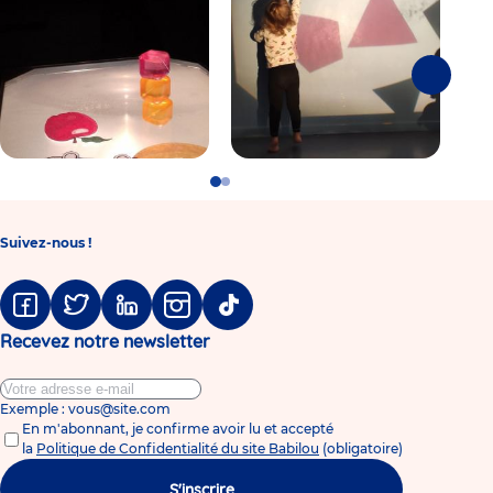
Suivante
Go
Go
to
to
slide
slide
1
2
Suivez-nous !
Facebook
Twitter
Linkedin
Instagram
Tiktok
Recevez notre newsletter
Exemple : vous@site.com
En m'abonnant, je confirme avoir lu et accepté
la
Politique de Confidentialité du site Babilou
(obligatoire)
S'inscrire