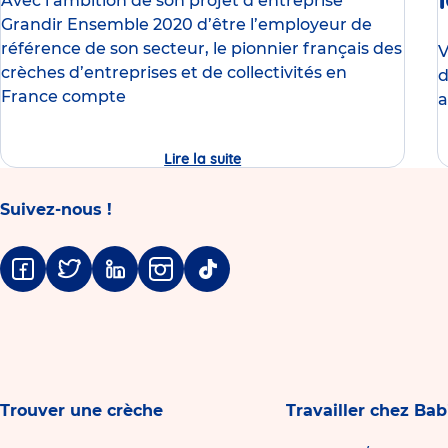
Avec l’ambition de son projet d’entreprise
Grandir Ensemble 2020 d’être l’employeur de
pres
référence de son secteur, le pionnier français des
V
crèches d’entreprises et de collectivités en
d
France compte
a
Lire la suite
Babilou,
formateur
n°1
sur
Suivez-nous !
son
marché,
recrute
près
de
Facebook
Twitter
Linkedin
Instagram
Tiktok
600
professionnels
en
CDI
par
an
Trouver une crèche
Travailler chez Bab