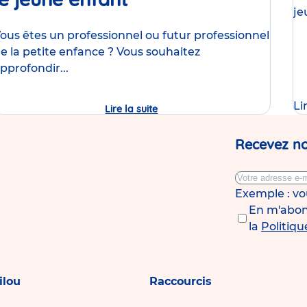
je
se
, 
ous êtes un professionnel ou futur professionnel
e la petite enfance ? Vous souhaitez
pprofondir...
Li
Lire la suite
Professionnels
petite
enfance,
une
Recevez no
conférence
exclusive
sur
l’acquisition
du
Exemple : v
langage
En m'abonn
chez
le
la
Politiqu
jeune
enfant
ilou
Raccourcis