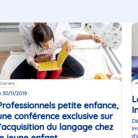
Carrière
M
e 30/11/2019
L
Professionnels petite enfance,
I
une conférence exclusive sur
Dè
uniqué
l’acquisition du langage chez
im
le jeune enfant
Événement
d'