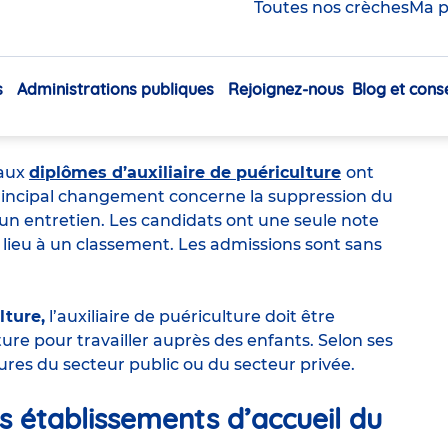
Toutes nos crèches
Ma p
d’auxiliaire de
s
Administrations publiques
Rejoignez-nous
Blog et conse
Navigation
principale
 aux
diplômes d’auxiliaire de puériculture
ont
e principal changement concerne la suppression du
un entretien. Les candidats ont une seule note
e, lieu à un classement. Les admissions sont sans
lture
,
l’auxiliaire de puériculture doit être
lture pour travailler auprès des enfants. Selon ses
tures
du secteur public ou du secteur privée.
es établissements d’accueil du