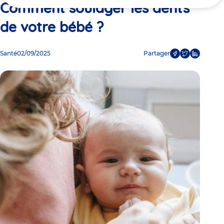
ici
Comment soulager les dents
de votre bébé ?
Santé
02/09/2025
Partager