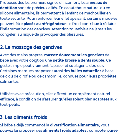
Proposés dès les premiers signes d’inconfort, les
anneaux de
dentition
sont de précieux alliés. En caoutchouc naturel ou en
silicone alimentaire, ils permettent à l'enfant de mâchouiller en
toute sécurité. Pour renforcer leur effet apaisant, certains modèles
peuvent être
placés au réfrigérateur
: le froid contribue à réduire
l’inflammation des gencives. Attention toutefois à ne jamais les
congeler, au risque de provoquer des blessures.
2. Le massage des gencives
Avec des mains propres,
massez doucement les gencives
de
bébé avec votre doigt ou une
petite brosse à dents souple
.
Ce
geste simple peut vraiment l’apaiser et soulager la douleur.
Certaines marques proposent aussi des
huiles naturelles
à base
de clou de girofle ou de camomille, connues pour leurs propriétés
calmantes.
Utilisées avec précaution, elles offrent un complément naturel
efficace, à condition de s’assurer qu’elles soient bien adaptées aux
tout-petits.
3. Les aliments froids
Si bébé a déjà commencé la
diversification alimentaire
, vous
pouvez lui proposer des
aliments froids adaptés
: compote, purée