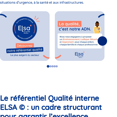
situations d’urgence, à la santé et aux infrastructures.
Suivante
Go
Go
Go
Go
Go
to
to
to
to
to
slide
slide
slide
slide
slide
1
2
3
4
5
Le référentiel Qualité interne
ELSA © : un cadre structurant
pour garantir l’excellence