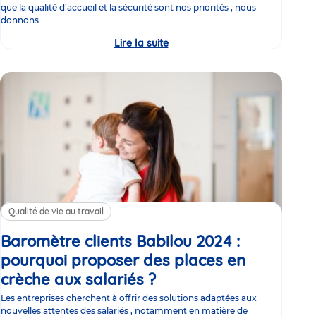
que la qualité d’accueil et la sécurité sont nos priorités , nous
donnons
Lire la suite
Enquête
de
satisfaction
2026
:
les
familles
inscrites
en
crèches
Babilou
donnent
leur
avis
Qualité de vie au travail
Baromètre clients Babilou 2024 :
pourquoi proposer des places en
crèche aux salariés ?
Article
Les entreprises cherchent à offrir des solutions adaptées aux
nouvelles attentes des salariés , notamment en matière de