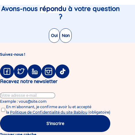
Avons-nous
répondu
à votre question
?
Oui
Non
Suivez-nous !
Facebook
Twitter
Linkedin
Instagram
Tiktok
Recevez notre newsletter
Exemple : vous@site.com
En m'abonnant, je confirme avoir lu et accepté
la
Politique de Confidentialité du site Babilou
(obligatoire)
S'inscrire
Trouver une crèche