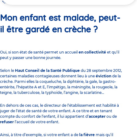
ici
Mon enfant est malade, peut-il être gardé en crèche ?
Mon enfant est malade, peut-
il être gardé en crèche ?
Oui, si son état de santé permet un accueil
en collectivité
et qu’il
peut y passer une bonne journée.
Selon le
Haut Conseil de la Santé Publique
du 28 septembre 2012,
certaines maladies contagieuses donnent lieu à une
éviction
de la
crèche. Parmi elles la coqueluche, la diphtérie, la gale, la gastro-
entérite, l’hépatite A et E, l’impétigo, la méningite, la rougeole, la
teigne, la tuberculose, la typhoïde, l’angine, la scarlatine…
En dehors de ces cas, le
directeur de l’établissement
est habilité à
juger de l’état de santé de votre enfant. A ce titre et en tenant
compte du confort de l’enfant, il lui appartient d’
accepter
ou de
refuser
l’accueil de votre enfant.
Ainsi, à titre d’exemple, si votre enfant a de
la fièvre
mais qu’il