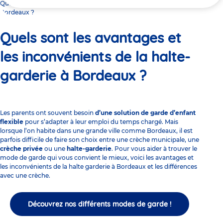
ici
Quels sont les avantages et les inconvénients de la halte-garderie à
Bordeaux ?
Quels sont les avantages et
les inconvénients de la halte-
garderie à Bordeaux ?
Les parents ont souvent besoin
d’une solution de garde d’enfant
flexible
pour s’adapter à leur emploi du temps chargé. Mais
lorsque l’on habite dans une grande ville comme Bordeaux, il est
parfois difficile de faire son choix entre une crèche municipale, une
crèche privée
ou une
halte-garderie
. Pour vous aider à trouver le
mode de garde qui vous convient le mieux, voici les avantages et
les inconvénients de la halte garderie à Bordeaux et les différences
avec une crèche.
Découvrez nos différents modes de garde !