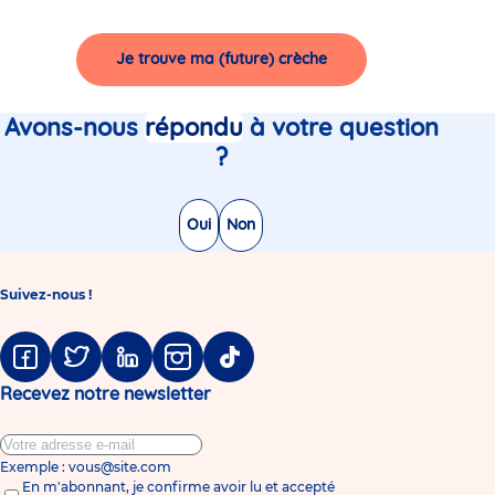
Je trouve ma (future) crèche
Avons-nous
répondu
à votre question
?
Oui
Non
Suivez-nous !
Facebook
Twitter
Linkedin
Instagram
Tiktok
Recevez notre newsletter
Exemple : vous@site.com
En m'abonnant, je confirme avoir lu et accepté