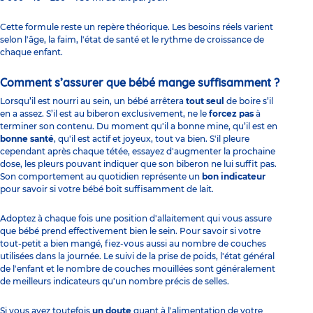
Cette formule reste un repère théorique. Les besoins réels varient
selon l'âge, la faim, l'état de santé et le rythme de croissance de
chaque enfant.
Comment s’assurer que bébé mange suffisamment ?
Lorsqu’il est nourri au sein, un bébé arrêtera
tout seul
de boire s’il
en a assez. S’il est au biberon exclusivement, ne le
forcez pas
à
terminer son contenu. Du moment qu'il a bonne mine, qu’il est en
bonne santé
, qu'il est actif et joyeux, tout va bien. S'il pleure
cependant après chaque tétée, essayez d'augmenter la prochaine
dose, les pleurs pouvant indiquer que son biberon ne lui suffit pas.
Son comportement au quotidien représente un
bon indicateur
pour savoir si votre bébé boit suffisamment de lait.
Adoptez à chaque fois une
position d'allaitement
qui vous assure
que bébé prend effectivement bien le sein. Pour savoir si votre
tout-petit a bien mangé, fiez-vous aussi au nombre de couches
utilisées dans la journée. Le suivi de la prise de poids, l'état général
de l'enfant et le nombre de couches mouillées sont généralement
de meilleurs indicateurs qu'un nombre précis de selles.
Si vous avez toutefois
un doute
quant à l'alimentation de votre