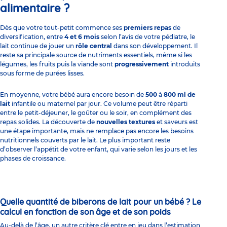
alimentaire ?
Dès que votre tout-petit commence ses
premiers repas
de
diversification, entre
4 et 6 mois
selon l’avis de votre pédiatre, le
lait continue de jouer un
rôle central
dans son développement. Il
reste sa principale source de nutriments essentiels, même si les
légumes, les fruits puis la viande sont
progressivement
introduits
sous forme de purées lisses.
En moyenne, votre bébé aura encore besoin de
500
à
800 ml de
lait
infantile ou maternel par jour. Ce volume peut être réparti
entre le petit-déjeuner, le goûter ou le soir, en complément des
repas solides. La découverte de
nouvelles textures
et saveurs est
une étape importante, mais ne remplace pas encore les besoins
nutritionnels couverts par le lait. Le plus important reste
d’observer l’appétit de votre enfant, qui varie selon les jours et les
phases de croissance.
Quelle quantité de biberons de lait pour un bébé ? Le
calcul en fonction de son âge et de son poids
Au-delà de l’âge, un autre critère clé entre en jeu dans l’estimation