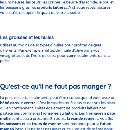
légumineuses, les œufs, les graines, le beurre d’arachide, le poulet,
les
poissons
gras, les
produits laitiers
… À chaque repas, assurez-
vous qu’ils occupent le quart de votre assiette.
Les graisses et les huiles
Utilisez au moins deux types d’huiles pour profiter de
gras
différents. Par exemple, mettez de l’huile d’olive dans vos
vinaigrettes et de l’huile de colza pour
cuire
les aliments dans la
poêle.
Qu’est-ce qu’il ne faut pas manger ?
La prise de certains aliments peut être risquée quand vous avez un
bébé dans le ventre
.
C’est le cas des œufs crus et de tous les plats
qui en contiennent. Évitez également les produits laitiers non
pasteurisés comme les
fromages
au
lait cru
. Les
fromages à pâte
molle
sont aussi à proscrire. En outre, la
viande rouge,
la volaille,
les
poissons
et les
fruits de mer
ne sont pas bons pour la
future
maman
lorsqu’ils ne sont pas assez cuits. Il en est de même pour