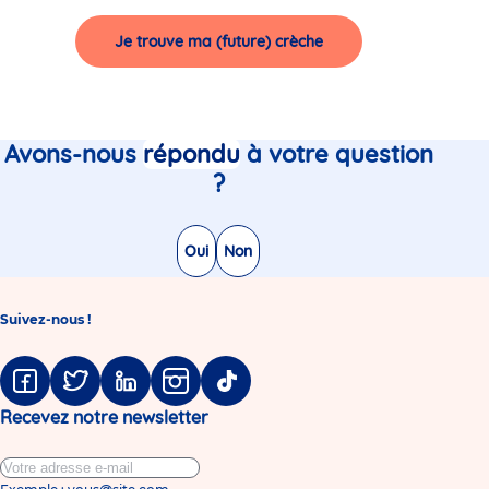
Je trouve ma (future) crèche
Avons-nous
répondu
à votre question
?
Oui
Non
Suivez-nous !
Facebook
Twitter
Linkedin
Instagram
Tiktok
Recevez notre newsletter