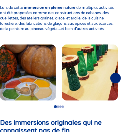
Lors de cette
immersion en pleine nature
de multiples
activités
ont été proposées comme des constructions de cabanes, des
cueillettes, des ateliers graines, glace, et argile, de la cuisine
forestière, des fabrications de glaçons aux épices et aux écorces,
de la peinture au pinceau végétal…et bien d’autres activités.
Suivante
Go
Go
Go
Go
to
to
to
to
slide
slide
slide
slide
Des
immersions originales
qui ne
1
2
3
4
connaissent pas de fin