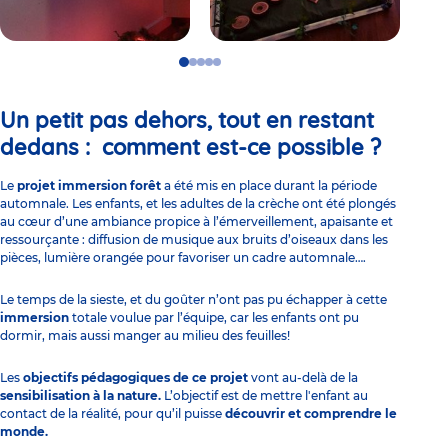
Go
Go
Go
Go
Go
to
to
to
to
to
slide
slide
slide
slide
slide
Un petit pas
dehors,
1
2
3
4
tout en restant
5
dedans : comment est-ce possible ?
Le
projet immersion forêt
a été mis en place durant la période
automnale. Les enfants, et les adultes de la crèche ont été plongés
au cœur d’une ambiance propice à l’émerveillement, apaisante et
ressourçante : diffusion de musique aux bruits d’oiseaux dans les
pièces, lumière orangée pour favoriser un cadre automnale….
Le temps de la sieste, et du goûter n’ont pas pu échapper à cette
immersion
totale voulue par l’équipe, car les enfants ont pu
dormir, mais aussi manger au milieu des feuilles!
Les
objectifs pédagogiques de ce projet
vont au-delà de la
sensibilisation à la nature.
L’objectif est de mettre l'enfant au
contact de la réalité, pour qu’il puisse
découvrir et comprendre le
monde.