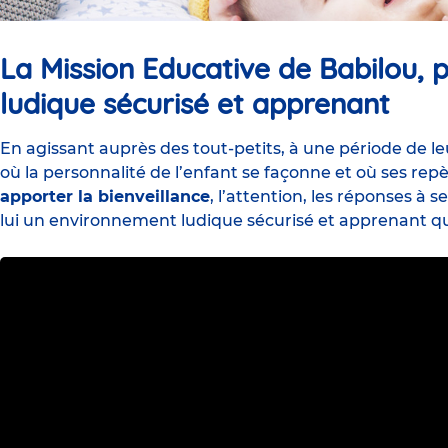
La Mission Educative de Babilou,
ludique sécurisé et apprenant
En agissant auprès des tout-petits, à une période de leu
où la personnalité de l’enfant se façonne et où ses repè
apporter la bienveillance
, l’attention, les réponses à s
lui un environnement ludique sécurisé et apprenant qu