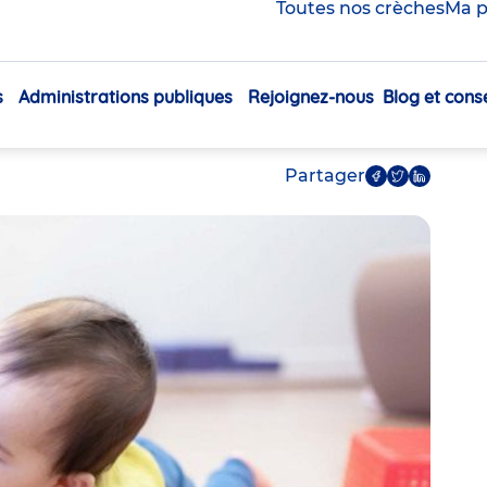
l’Education : «
Toutes nos crèches
Ma p
es, la planète, la
s
Administrations publiques
Rejoignez-nous
Blog et conse
Navigation
principale
Partager