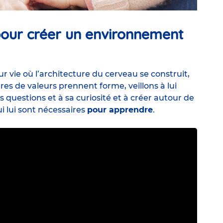
 pour créer un environnement
r vie où l’architecture du cerveau se construit,
res de valeurs prennent forme, veillons à lui
es questions et à sa curiosité et à créer autour de
i lui sont nécessaires
pour apprendre
.