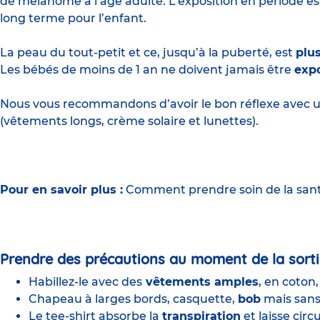
de
mélanome
à l’âge adulte. L’exposition en période e
long terme pour l’enfant.
La peau du tout-petit et ce, jusqu’à la puberté, est
plus
Les bébés de moins de 1 an ne doivent jamais être
expo
Nous vous recommandons d’avoir le bon réflexe avec 
(vêtements longs, crème solaire et lunettes).
Pour en savoir plus :
Comment prendre soin de la sant
Prendre des précautions au moment de la sorti
Habillez-le avec des
vêtements amples
, en coton
Chapeau à larges bords, casquette,
bob
mais sans
Le tee-shirt absorbe la
transpiration
et laisse circu