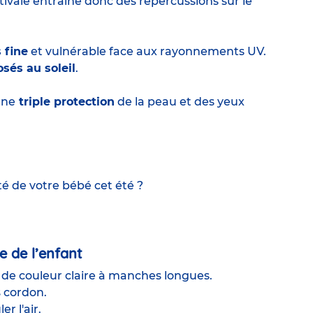
stivale entraîne donc des répercussions sur le
 fine
et vulnérable face aux rayonnements UV.
sés au soleil
.
une
triple protection
de la peau et des yeux
é de votre bébé cet été ?
e de l’enfant
, de couleur claire à manches longues.
 cordon.
ler l'air.