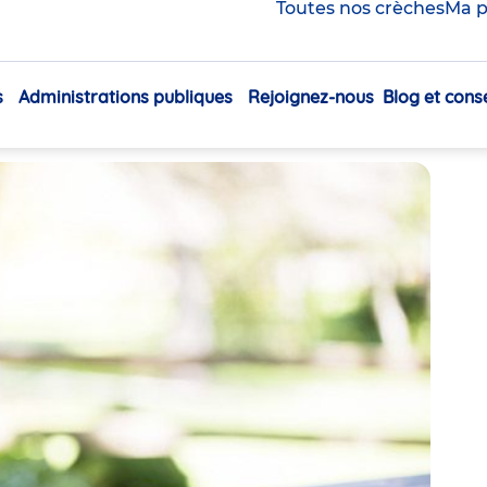
faut faire ou éviter avec
Toutes nos crèches
Ma p
s
Administrations publiques
Rejoignez-nous
Blog et conse
Navigation
Partager
principale