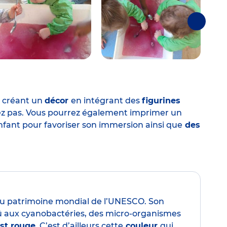
Suivantes
e
n créant un
décor
en intégrant des
figurines
sez pas. Vous pourrez également imprimer un
enfant pour favoriser son immersion ainsi que
des
 au patrimoine mondial de l’UNESCO. Son
û aux cyanobactéries, des micro-organismes
st rouge
. C’est d’ailleurs cette
couleur
qui