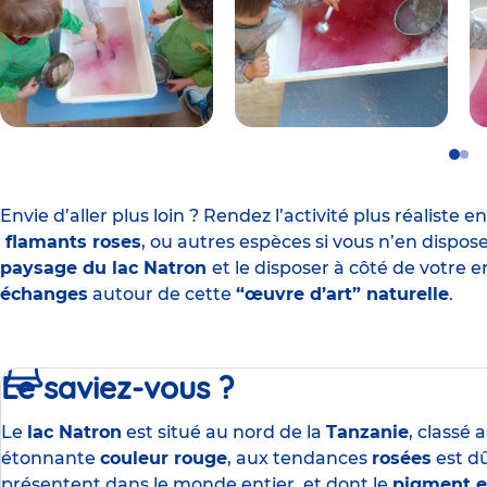
Go
Go
to
to
slide
slid
1
2
Envie d’aller plus loin ?
Rendez l’activité plus réaliste e
flamants roses
, ou autres espèces si vous n’en dispo
paysage du lac Natron
et le disposer à côté de votre 
échanges
autour de cette
“œuvre d’art” naturelle
.
Le saviez-vous ?
Le
lac Natron
est situé au nord de la
Tanzanie
, classé
étonnante
couleur
rouge
, aux tendances
rosées
est d
présentent dans le monde entier, et dont le
pigment e