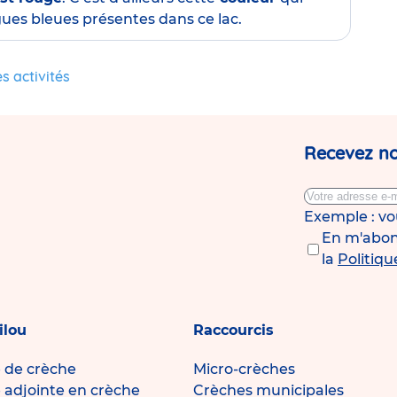
lgues bleues présentes dans ce lac.
s activités
Recevez no
Exemple : v
En m'abonn
la
Politiqu
ilou
Raccourcis
e de crèche
Micro-crèches
e adjointe en crèche
Crèches municipales