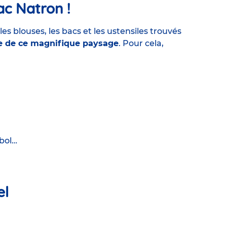
lac Natron !
es blouses, les bacs et les ustensiles trouvés
e
de ce magnifique paysage
. Pour cela,
 bol…
el