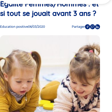
ici
Egalité Femmes/Hommes : et
si tout se jouait avant 3 ans ?
Education positive
06/03/2020
Partager