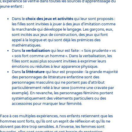
L’expérience se vérifie dans toutes les sources d’apprentissage du
jeune enfant :
Dans le
choix des jeux et activités
qui leur sont proposés :
les filles sont invitées à jouer à des jeux d’imitation comme
la marchande qui développe le langage. Les garçons, eux,
sont incités aux jeux de construction, des jeux qui font
appel à la logique et qui sont déjà les prémices des
mathématiques.
Dans
la verbalisation
qui leur est faite : « Sois prudente » vs
« sois fort comme un homme ». Dans la verbalisation, les
filles sont aussi plus souvent invitées à exprimer leurs
émotions ou réduites à leur apparence physique.
Dans
la littérature
qui leur est proposée : la grande majorité
des personnages de littérature enfantine sont des
personnages masculins qui ne portent pas d’attribut
particulièrement relié à leur sexe (comme une cravate par
exemple). En revanche, les personnages féminins portent
systématiquement des vêtements particuliers ou des
accessoires pour marquer leur féminité.
Face à ces multiples expériences, nos enfants retiennent que les
hommes sont forts, qu’ils ont un esprit de réflexion et qu’ils ne
doivent pas être trop sensibles. A l’inverse, les femmes sont
bavardes, elles sont coquettes et ont besoin de protection.