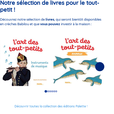
Notre sélection de livres pour le tout-
petit !
Découvrez notre sélection
de
livres
, qui seront bientôt disponibles
en crèches Babilou et que
vous pouvez
investir à la maison :
Suivante
Go
Go
Go
Go
Go
Go
to
to
to
to
to
to
slide
slide
slide
slide
slide
slide
1
2
3
4
5
6
Découvrir toutes la collection des éditions Palette !