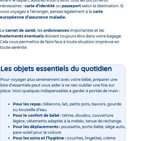
Avant le départ, assurez-vous d’avoir tous les documents
nécessaires :
carte d’identité
ou
passeport
selon la destination. Si
vous voyagez à l’étranger, pensez également à la
carte
européenne d’assurance maladie.
Le
carnet de santé
, les
ordonnances
importantes et les
traitements éventuels
doivent toujours être dans votre bagage.
Cela vous permettra de faire face à toute situation imprévue en
toute sérénité.
Les objets essentiels du quotidien
Pour voyager plus sereinement avec votre bébé, préparer une
liste d’essentiels peut vous aider à ne rien oublier une fois sur
place. Voici quelques indispensables à garder à portée de main :
Pour les repas :
biberons,
lait
, petits pots, bavoirs, gourde
ou bouteille d’eau
Pour le confort de bébé :
tétine, doudou, couverture
légère, vêtements adaptés à la météo, tenue de rechange
Pour les déplacements :
poussette, porte-bébé, siège auto,
pare-soleil pour la voiture
Pour les soins et l’hygiène :
couches, lingettes, crème