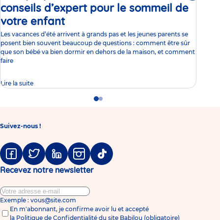
conseils d’expert pour le sommeil de
ca
votre enfant
Article
av
Les vacances d’été arrivent à grands pas et les jeunes parents se
L’ét
posent bien souvent beaucoup de questions : comment être sûr
part
que son bébé va bien dormir en dehors de la maison, et comment
lors
faire
repr
Lire la suite
Lire 
Go
Go
to
to
slide
slide
1
2
Suivez-nous !
Facebook
Twitter
Linkedin
Instagram
Tiktok
Recevez notre newsletter
Exemple : vous@site.com
En m'abonnant, je confirme avoir lu et accepté
la
Politique de Confidentialité du site Babilou
(obligatoire)