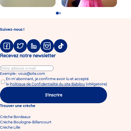
Go
Go
to
to
slide
slide
1
2
Suivez-nous !
Facebook
Twitter
Linkedin
Instagram
Tiktok
Recevez notre newsletter
Exemple : vous@site.com
En m'abonnant, je confirme avoir lu et accepté
la
Politique de Confidentialité du site Babilou
(obligatoire)
S'inscrire
Trouver une crèche
Crèche Bordeaux
Crèche Boulogne-Billancourt
Crèche Lille