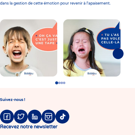
dans la gestion de cette émotion pour revenir à l’apaisement.
Suivante
Go
Go
Go
Go
to
to
to
to
slide
slide
slide
slide
1
2
3
4
Suivez-nous !
Facebook
Twitter
Linkedin
Instagram
Tiktok
Recevez notre newsletter