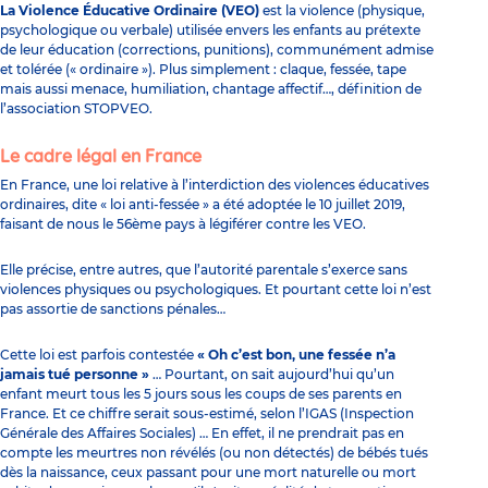
La Violence Éducative Ordinaire (VEO)
est la violence (physique,
psychologique ou verbale) utilisée envers les enfants au prétexte
de leur éducation (corrections, punitions), communément admise
et tolérée (« ordinaire »). Plus simplement : claque, fessée, tape
mais aussi menace, humiliation, chantage affectif…, définition de
l’association
STOPVEO
.
Le cadre légal en France
En France,
une loi relative à l’interdiction des violences éducatives
ordinaires, dite « loi anti-fessée » a été adoptée le 10 juillet 2019
,
faisant de nous le 56ème pays à légiférer contre les VEO.
Elle précise, entre autres, que l’autorité parentale s’exerce sans
violences physiques ou psychologiques. Et pourtant cette loi n’est
pas assortie de sanctions pénales…
Cette loi est parfois contestée
« Oh c’est bon, une fessée n’a
jamais tué personne »
… Pourtant, on sait aujourd’hui qu’un
enfant meurt tous les 5 jours sous les coups de ses parents en
France. Et ce chiffre serait sous-estimé, selon l’IGAS (Inspection
Générale des Affaires Sociales) … En effet, il ne prendrait pas en
compte les meurtres non révélés (ou non détectés) de bébés tués
dès la naissance, ceux passant pour une mort naturelle ou mort