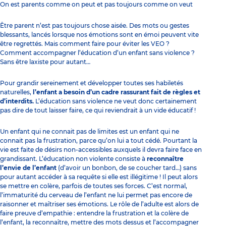
On est parents comme on peut et pas toujours comme on veut
Être parent n’est pas toujours chose aisée. Des mots ou gestes
blessants, lancés lorsque nos émotions sont en émoi peuvent vite
être regrettés. Mais comment faire pour éviter les VEO ?
Comment accompagner l’éducation d’un enfant sans violence ?
Sans être laxiste pour autant…
Pour grandir sereinement et développer toutes ses habiletés
naturelles,
l’enfant a besoin d’un cadre rassurant
fait de règles et
d’interdits
.
L’éducation sans violence ne veut donc certainement
pas dire de tout laisser faire, ce qui reviendrait à un vide éducatif !
Un enfant qui ne connait pas de limites est un enfant qui ne
connait pas la frustration, parce qu’on lui a tout cédé. Pourtant la
vie est faite de désirs non-accessibles auxquels il devra faire face en
grandissant. L’éducation non violente consiste à
reconnaître
l’envie de l’enfant
(d’avoir un bonbon, de se coucher tard…) sans
pour autant accéder à sa requête si elle est illégitime ! Il peut alors
se mettre en colère, parfois de toutes ses forces. C’est normal,
l’immaturité du cerveau de l’enfant ne lui permet pas encore de
raisonner et
maîtriser ses émotions
. Le rôle de l’adulte est alors de
faire preuve d’empathie : entendre la frustration et la colère de
l’enfant, la reconnaître, mettre des mots dessus et l’accompagner