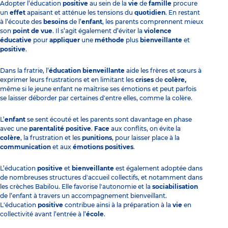
Adopter l’éducation
positive
au sein de la
vie
de
famille
procure
un
effet
apaisant et atténue les tensions du
quotidien
. En restant
à l’écoute des
besoins
de l’
enfant
, les parents comprennent mieux
son
point de vue
. Il s’agit également d’éviter la
violence
éducative
pour
appliquer
une
méthode
plus
bienveillante
et
positive
.
Dans la fratrie, l’
éducation bienveillante
aide les frères et sœurs à
exprimer leurs frustrations et en limitant les
crises
de
colère
,
même si le jeune enfant ne maîtrise ses émotions et peut parfois
se laisser déborder par certaines d'entre elles, comme la colère.
L’
enfant
se sent écouté et les parents sont davantage en phase
avec une
parentalité
positive
.
Face
aux conflits, on évite la
colère
, la frustration et les
punitions
, pour laisser place à la
communication
et aux
émotions positives
.
L’éducation
positive
et
bienveillante
est également adoptée dans
de nombreuses structures d'accueil collectifs, et notamment dans
les crèches Babilou. Elle favorise l'autonomie et la
sociabilisation
de l’enfant à travers un accompagnement bienveillant.
L'éducation
positive
contribue ainsi à la préparation à la
vie
en
collectivité avant l’entrée à l’
école
.