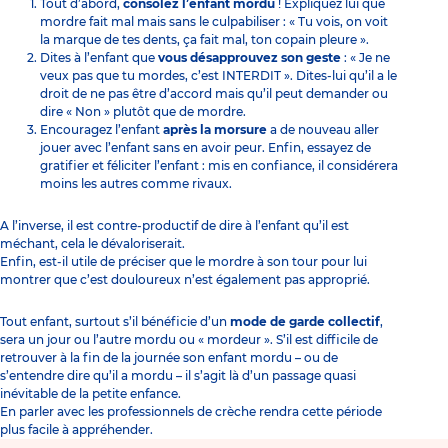
Tout d’abord,
consolez l’enfant mordu
! Expliquez lui que
mordre fait mal mais sans le culpabiliser : « Tu vois, on voit
la marque de tes dents, ça fait mal, ton copain pleure ».
Dites à l’enfant que
vous désapprouvez son geste
: « Je ne
veux pas que tu mordes, c’est INTERDIT ». Dites-lui qu’il a le
droit de ne pas être d’accord mais qu’il peut demander ou
dire « Non » plutôt que de mordre.
Encouragez l’enfant
après la morsure
a de nouveau aller
jouer avec l’enfant sans en avoir peur. Enfin, essayez de
gratifier et féliciter l’enfant : mis en confiance, il considérera
moins les autres comme rivaux.
A l’inverse, il est contre-productif de dire à l’enfant qu’il est
méchant, cela le dévaloriserait.
Enfin, est-il utile de préciser que le mordre à son tour pour lui
montrer que c’est douloureux n’est également pas approprié.
Tout enfant, surtout s’il bénéficie d’un
mode de garde collectif
,
sera un jour ou l’autre mordu ou « mordeur ». S’il est difficile de
retrouver à la fin de la journée son enfant mordu – ou de
s’entendre dire qu’il a mordu – il s’agit là d’un passage quasi
inévitable de la petite enfance.
En parler avec les professionnels de crèche rendra cette période
plus facile à appréhender.