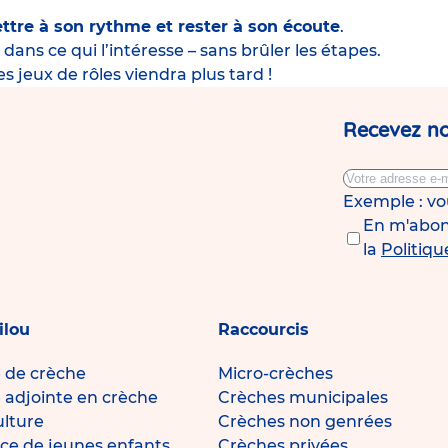
ttre à son rythme et rester à son écoute
.
dans ce qui l’intéresse – sans brûler les étapes.
 jeux de rôles viendra plus tard !
Recevez no
Exemple : v
En m'abonn
la
Politiqu
ilou
Raccourcis
e de crèche
Micro-crèches
e adjointe en crèche
Crèches municipales
ulture
Crèches non genrées
ce de jeunes enfants
Crèches privées