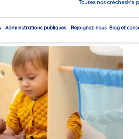
jeune enfant dans son
Toutes nos crèches
Ma p
s
Administrations publiques
Rejoignez-nous
Blog et conse
Navigation
Partager
principale