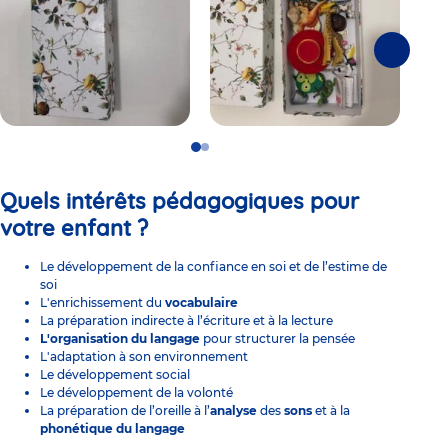
Suivante
Go
Go
to
to
slide
slide
Quels intérêts pédagogiques pour
1
2
votre enfant ?
Le développement de la confiance en soi et de l’estime de
soi
L'enrichissement du
vocabulaire
La préparation indirecte à l’écriture et à la lecture
L'organisation du langage
pour structurer la pensée
L'adaptation à son environnement
Le développement social
Le développement de la volonté
La préparation de l’oreille à l’
analyse
des
sons
et à la
phonétique du langage