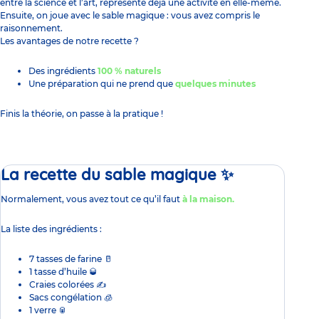
entre la science et
l’art
, représente déjà une activité en elle-même.
Ensuite, on joue avec le sable magique : vous avez compris le
raisonnement.
Les avantages de notre recette ?
Des ingrédients
100 % naturels
Une préparation qui ne prend que
quelques minutes
Finis la théorie, on passe à la pratique !
La recette du sable magique ✨
Normalement, vous avez tout ce qu’il faut
à la maison.
La liste des ingrédients :
7 tasses de farine 🥛
1 tasse d’huile 🥃
Craies colorées ✍
Sacs congélation 🧊
1 verre 🥫