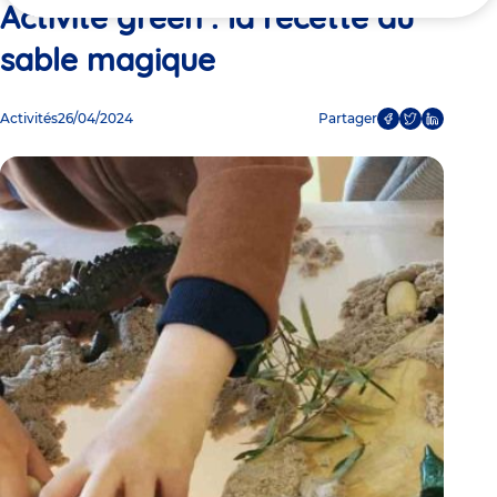
ici
Activité green : la recette du
sable magique
Activités
26/04/2024
Partager