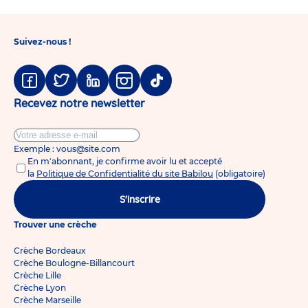
le
1
2
3
top
5
des
Suivez-nous !
conseils
pour
mieux
gérer
les
Facebook
Twitter
Linkedin
Instagram
Tiktok
nuits
Recevez notre newsletter
avec
bébé
Exemple : vous@site.com
En m'abonnant, je confirme avoir lu et accepté
la
Politique de Confidentialité du site Babilou
(obligatoire)
S'inscrire
Trouver une crèche
Crèche Bordeaux
Crèche Boulogne-Billancourt
Crèche Lille
Crèche Lyon
Crèche Marseille