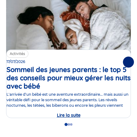
Activités
17/07/2026
Suiv
Sommeil des jeunes parents : le top 5
des conseils pour mieux gérer les nuits
avec bébé
Article
L'arrivée d'un bébé est une aventure extraordinaire... mais aussi un
véritable défi pour le sommeil des jeunes parents. Les réveils
nocturnes, les tétées, les biberons ou encore les pleurs viennent
Lire la suite
Sommeil
des
jeunes
Go
Go
Go
parents
to
to
to
:
slide
slide
slide