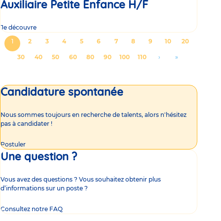
Auxiliaire Petite Enfance H/F
Je découvre
Pagination
Page
1
Page
2
Page
3
Page
4
Page
5
Page
6
Page
7
Page
8
Page
9
Page
10
Page
20
courante
Page
30
Page
40
Page
50
Page
60
Page
80
Page
90
Page
100
Page
110
Aller
›
Aller
»
à
à
la
la
Candidature spontanée
page
dernière
suivante
page
Nous sommes toujours en recherche de talents, alors n'hésitez
pas à candidater !
Postuler
Une question ?
Vous avez des questions ? Vous souhaitez obtenir plus
d’informations sur un poste ?
Consultez notre FAQ