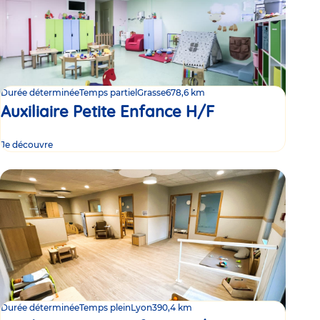
Durée déterminée
Temps partiel
Grasse
678,6 km
Auxiliaire Petite Enfance H/F
Je découvre
Durée déterminée
Temps plein
Lyon
390,4 km