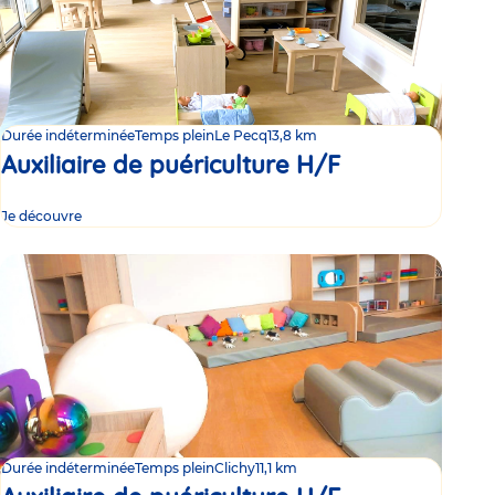
Durée indéterminée
Temps plein
Le Pecq
13,8 km
Auxiliaire de puériculture H/F
Je découvre
Durée indéterminée
Temps plein
Clichy
11,1 km