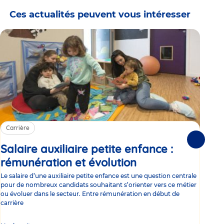
Ces actualités peuvent vous intéresser
Carrière
Ca
Suivante
Salaire auxiliaire petite enfance :
Sa
rémunération et évolution
Article
ce
Le salaire d’une auxiliaire petite enfance est une question centrale
Trav
pour de nombreux candidats souhaitant s’orienter vers ce métier
Parm
ou évoluer dans le secteur. Entre rémunération en début de
occu
carrière
de