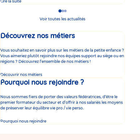
Lire la suite
Lire 
Go
Go
Go
to
to
to
Voir toutes les actualités
slide
slide
slide
1
2
3
Découvrez nos métiers
Vous souhaitez en savoir plus sur les métiers de la petite enfance ?
Vous aimeriez plutôt rejoindre nos équipes support au siège ou en
régions ? Découvrez l’ensemble de nos métiers !
Découvrir nos métiers
Pourquoi nous rejoindre ?
Nous sommes fiers de porter des valeurs fédératrices, d’être le
premier formateur du secteur et d’offrir à nos salariés les moyens
de préserver leur équilibre vie pro / vie perso.
Pourquoi nous rejoindre