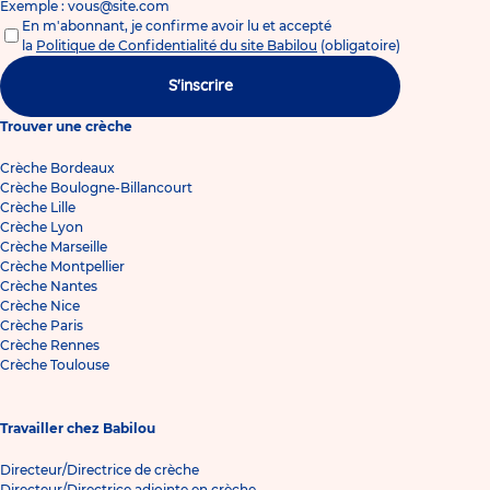
Exemple : vous@site.com
En m'abonnant, je confirme avoir lu et accepté
la
Politique de Confidentialité du site Babilou
(obligatoire)
S'inscrire
Trouver une crèche
Crèche Bordeaux
Crèche Boulogne-Billancourt
Crèche Lille
Crèche Lyon
Crèche Marseille
Crèche Montpellier
Crèche Nantes
Crèche Nice
Crèche Paris
Crèche Rennes
Crèche Toulouse
Travailler chez Babilou
Directeur/Directrice de crèche
Directeur/Directrice adjointe en crèche