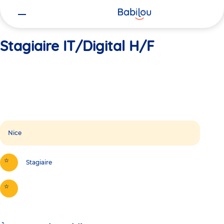
Vous
Accueil
Stagiaire IT/Digital H/F
êtes
ici
Stagiaire IT/Digital H/F
Nice
Stagiaire