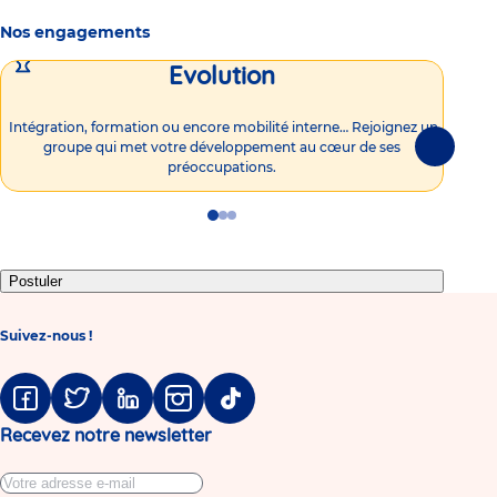
Nos engagements
Evolution
Intégration, formation ou encore mobilité interne… Rejoignez un
Vous
groupe qui met votre développement au cœur de ses
plu
Suivante
préoccupations.
Go
Go
Go
to
to
to
slide
slide
slide
1
2
3
Postuler
Suivez-nous !
Facebook
Twitter
Linkedin
Instagram
Tiktok
Recevez notre newsletter