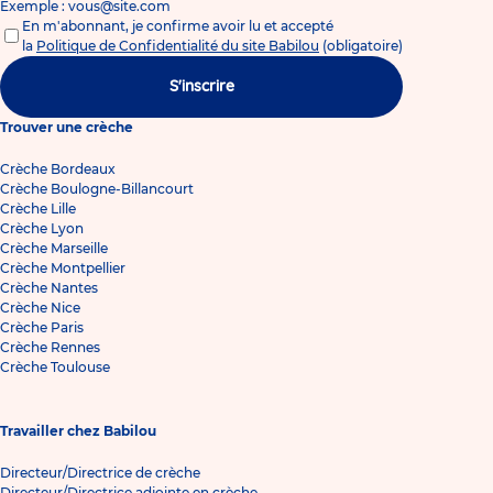
Exemple : vous@site.com
En m'abonnant, je confirme avoir lu et accepté
la
Politique de Confidentialité du site Babilou
(obligatoire)
S'inscrire
Trouver une crèche
Crèche Bordeaux
Crèche Boulogne-Billancourt
Crèche Lille
Crèche Lyon
Crèche Marseille
Crèche Montpellier
Crèche Nantes
Crèche Nice
Crèche Paris
Crèche Rennes
Crèche Toulouse
Travailler chez Babilou
Directeur/Directrice de crèche
Directeur/Directrice adjointe en crèche