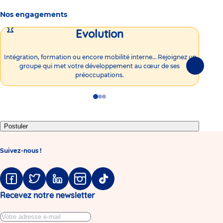
Nos engagements
Evolution
Intégration, formation ou encore mobilité interne… Rejoignez un
Vous
groupe qui met votre développement au cœur de ses
plu
Suivante
préoccupations.
Go
Go
Go
to
to
to
slide
slide
slide
1
2
3
Postuler
Suivez-nous !
Facebook
Twitter
Linkedin
Instagram
Tiktok
Recevez notre newsletter