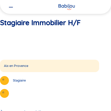
Vous
Accueil
Stagiaire Immobilier H/F
êtes
ici
Stagiaire Immobilier H/F
Aix en Provence
Stagiaire