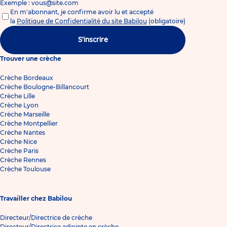
Exemple : vous@site.com
En m'abonnant, je confirme avoir lu et accepté
la
Politique de Confidentialité du site Babilou
(obligatoire)
S'inscrire
Trouver une crèche
Crèche Bordeaux
Crèche Boulogne-Billancourt
Crèche Lille
Crèche Lyon
Crèche Marseille
Crèche Montpellier
Crèche Nantes
Crèche Nice
Crèche Paris
Crèche Rennes
Crèche Toulouse
Travailler chez Babilou
Directeur/Directrice de crèche
Directeur/Directrice adjointe en crèche