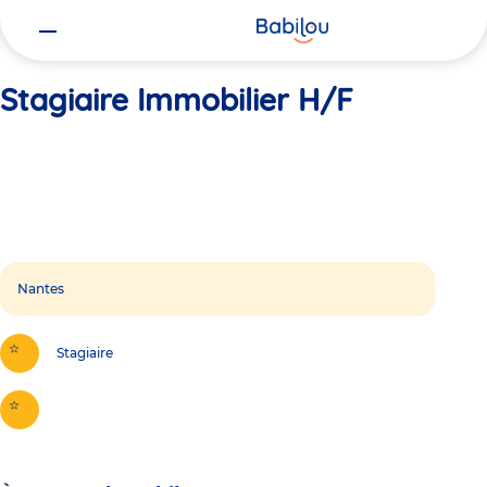
Vous
Accueil
Stagiaire Immobilier H/F
êtes
ici
Stagiaire Immobilier H/F
Nantes
Stagiaire