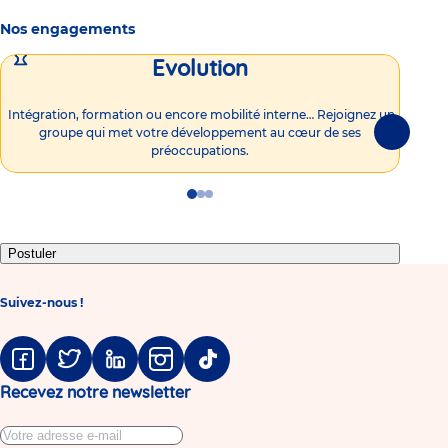
Nos engagements
Evolution
Intégration, formation ou encore mobilité interne… Rejoignez un
Vous
groupe qui met votre développement au cœur de ses
plu
Suivante
préoccupations.
Go
Go
Go
to
to
to
slide
slide
slide
1
2
3
Postuler
Suivez-nous !
Facebook
Twitter
Linkedin
Instagram
Tiktok
Recevez notre newsletter