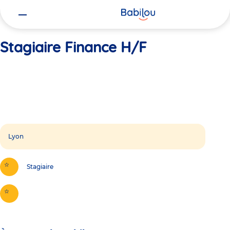
Vous
Accueil
Stagiaire Finance H/F
êtes
ici
Stagiaire Finance H/F
Lyon
Stagiaire