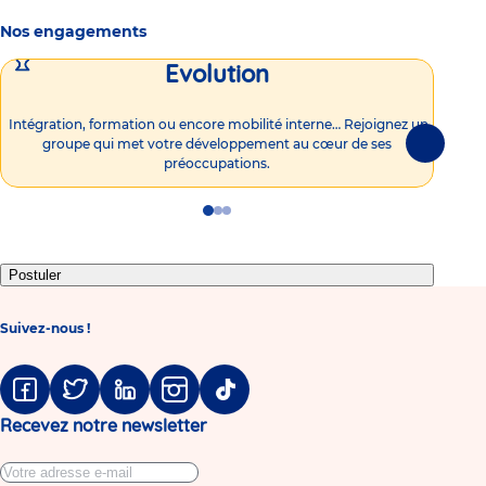
Nos engagements
Evolution
Intégration, formation ou encore mobilité interne… Rejoignez un
Vous
groupe qui met votre développement au cœur de ses
plu
Suivante
préoccupations.
Go
Go
Go
to
to
to
slide
slide
slide
1
2
3
Postuler
Suivez-nous !
Facebook
Twitter
Linkedin
Instagram
Tiktok
Recevez notre newsletter