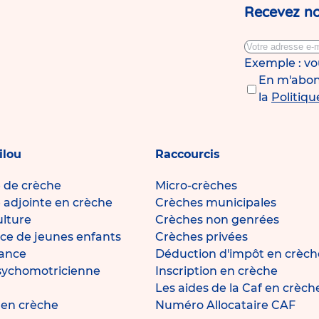
Recevez no
Exemple : v
En m'abonn
la
Politiqu
ilou
Raccourcis
e de crèche
Micro-crèches
e adjointe en crèche
Crèches municipales
ulture
Crèches non genrées
ce de jeunes enfants
Crèches privées
fance
Déduction d'impôt en crèch
sychomotricienne
Inscription en crèche
Les aides de la Caf en crèch
e en crèche
Numéro Allocataire CAF