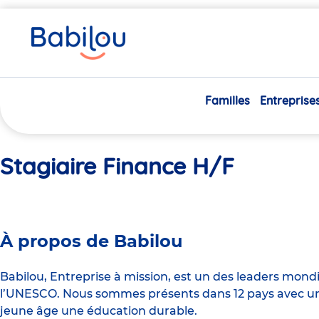
Vous
Accueil
Stagiaire Finance H/F
êtes
ici
Familles
Entreprise
Stagiaire Finance H/F
À propos de Babilou
Babilou, Entreprise à mission, est un des leaders mond
l’UNESCO. Nous sommes présents dans 12 pays avec un 
jeune âge une éducation durable.