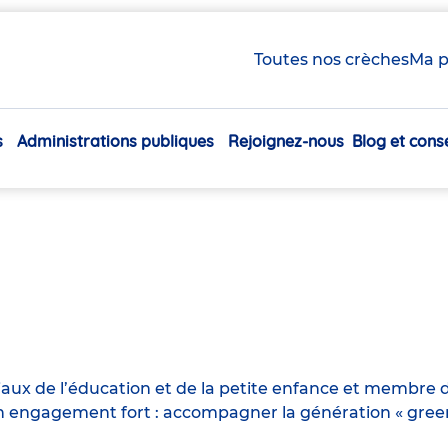
Toutes nos crèches
Ma p
s
Administrations publiques
Rejoignez-nous
Blog et conse
Navigation
principale
iaux de l’éducation et de la petite enfance et membre d
engagement fort : accompagner la génération « green n