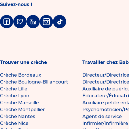
Suivez-nous !
Facebook
Twitter
Linkedin
Instagram
Tiktok
Trouver une crèche
Travailler chez Bab
Crèche Bordeaux
Directeur/Directric
Crèche Boulogne-Billancourt
Directeur/Directric
Crèche Lille
Auxiliaire de puéric
Crèche Lyon
Éducateur/Éducatri
Crèche Marseille
Auxiliaire petite en
Crèche Montpellier
Psychomotricien/P
Crèche Nantes
Agent de service
Crèche Nice
Infirmier/Infirmièr