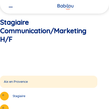
Vous
Accueil
Stagiaire Communication/Marketing H/F
êtes
ici
Stagiaire
Communication/Marketing
H/F
Aix en Provence
Stagiaire