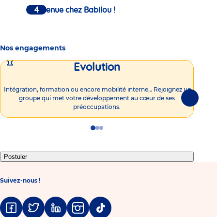
Bienvenue chez Babilou !
Nos engagements
Evolution
Intégration, formation ou encore mobilité interne… Rejoignez un
Vous
groupe qui met votre développement au cœur de ses
plu
Suivante
préoccupations.
Go
Go
Go
to
to
to
slide
slide
slide
1
2
3
Postuler
Suivez-nous !
Facebook
Twitter
Linkedin
Instagram
Tiktok