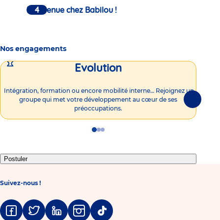
Bienvenue chez Babilou !
Nos engagements
Evolution
Intégration, formation ou encore mobilité interne… Rejoignez un
Vous
groupe qui met votre développement au cœur de ses
plu
Suivante
préoccupations.
Go
Go
Go
to
to
to
slide
slide
slide
1
2
3
Postuler
Suivez-nous !
Facebook
Twitter
Linkedin
Instagram
Tiktok