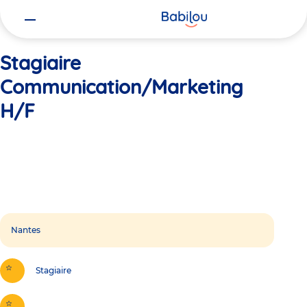
Vous
Accueil
Stagiaire Communication/Marketing H/F
êtes
ici
Stagiaire
Communication/Marketing
H/F
Nantes
Stagiaire