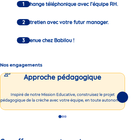
Un échange téléphonique avec l’équipe RH.
Un entretien avec votre futur manager.
Bienvenue chez Babilou !
Nos engagements
Approche pédagogique
Int
Inspiré de notre Mission Educative, construisez le projet
Suivante
pédagogique de la crèche avec votre équipe, en toute autonomie !
Go
Go
Go
to
to
to
slide
slide
slide
1
2
3