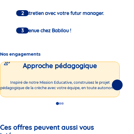
Un entretien avec votre futur manager.
Bienvenue chez Babilou !
Nos engagements
Approche pédagogique
Int
Inspiré de notre Mission Educative, construisez le projet
Suivante
pédagogique de la crèche avec votre équipe, en toute autonomie !
Go
Go
Go
to
to
to
slide
slide
slide
1
2
3
Ces offres peuvent aussi vous