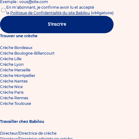
Exemple : vous@site.com
En m'abonnant, je confirme avoir lu et accepté
la
Politique de Confidentialité du site Babilou
(obligatoire)
S'inscrire
Trouver une crèche
Crèche Bordeaux
Crèche Boulogne-Billancourt
Crèche Lille
Crèche Lyon
Crèche Marseille
Crèche Montpellier
Crèche Nantes
Crèche Nice
Crèche Paris
Crèche Rennes
Crèche Toulouse
Travailler chez Babilou
Directeur/Directrice de crèche
Directeur/Directrice adjointe en crèche