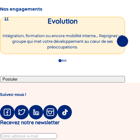
Nos engagements
Evolution
Intégration, formation ou encore mobilité interne… Rejoignez un
Vous
groupe qui met votre développement au cœur de ses
plu
Suivante
préoccupations.
Go
Go
Go
to
to
to
slide
slide
slide
1
2
3
Postuler
Suivez-nous !
Facebook
Twitter
Linkedin
Instagram
Tiktok
Recevez notre newsletter