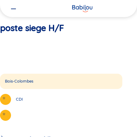
Vous
Accueil
poste siege H/F
êtes
ici
poste siege H/F
Bois-Colombes
CDI