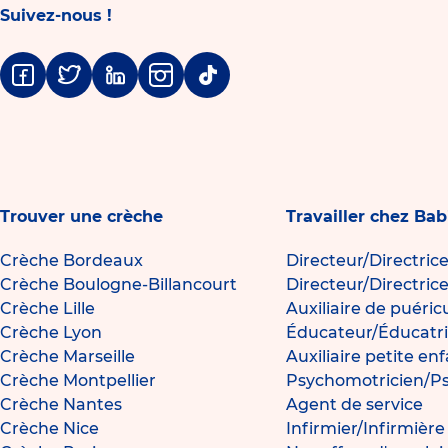
Suivez-nous !
Facebook
Twitter
Linkedin
Instagram
Tiktok
Trouver une crèche
Travailler chez Bab
Crèche Bordeaux
Directeur/Directric
Crèche Boulogne-Billancourt
Directeur/Directric
Crèche Lille
Auxiliaire de puéric
Crèche Lyon
Éducateur/Éducatri
Crèche Marseille
Auxiliaire petite en
Crèche Montpellier
Psychomotricien/P
Crèche Nantes
Agent de service
Crèche Nice
Infirmier/Infirmièr