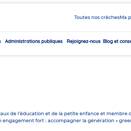
Toutes nos crèches
Ma p
s
Administrations publiques
Rejoignez-nous
Blog et conse
Navigation
principale
iaux de l’éducation et de la petite enfance et membre d
engagement fort : accompagner la génération « green n