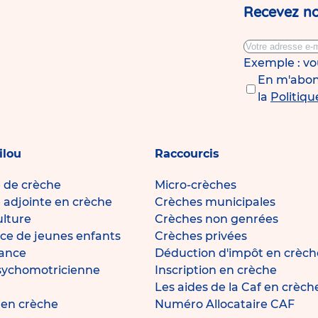
Recevez no
Exemple : v
En m'abonn
la
Politiqu
ilou
Raccourcis
e de crèche
Micro-crèches
e adjointe en crèche
Crèches municipales
ulture
Crèches non genrées
ce de jeunes enfants
Crèches privées
fance
Déduction d'impôt en crèch
sychomotricienne
Inscription en crèche
Les aides de la Caf en crèch
e en crèche
Numéro Allocataire CAF